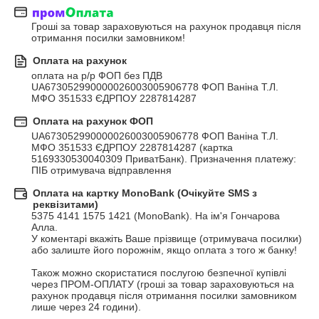
Гроші за товар зараховуються на рахунок продавця після 
отримання посилки замовником!
Оплата на рахунок
оплата на р/р ФОП без ПДВ

UA673052990000026003005906778 ФОП Ваніна Т.Л. 
МФО 351533 ЄДРПОУ 2287814287
Оплата на рахунок ФОП
UA673052990000026003005906778 ФОП Ваніна Т.Л. 
МФО 351533 ЄДРПОУ 2287814287 (картка 
5169330530040309 ПриватБанк). Призначення платежу: 
ПІБ отримувача відправлення
Оплата на картку MonoBank (Очікуйте SMS з
реквізитами)
5375 4141 1575 1421 (MonoBank). На ім'я Гончарова 
Алла.

У коментарі вкажіть Ваше прізвище (отримувача посилки) 
або залиште його порожнім, якщо оплата з того ж банку!

Також можно скористатися послугою безпечної купівлі 
через ПРОМ-ОПЛАТУ (гроші за товар зараховуються на 
рахунок продавця після отримання посилки замовником 
лише через 24 години).