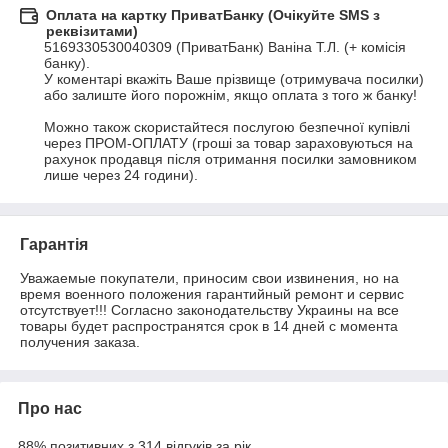
Оплата на картку ПриватБанку (Очікуйте SMS з
реквізитами)
5169330530040309 (ПриватБанк) Ваніна Т.Л. (+ комісія 
банку).

У коментарі вкажіть Ваше прізвище (отримувача посилки) 
або залиште його порожнім, якщо оплата з того ж банку!

Можно також скористайтеся послугою безпечної купівлі 
через ПРОМ-ОПЛАТУ (гроші за товар зараховуються на 
рахунок продавця після отримання посилки замовником 
лише через 24 години).
Гарантія
Уважаемые покупатели, приносим свои извинения, но на 
время военного положения гарантийный ремонт и сервис 
отсутствует!!! Согласно законодательству Украины на все 
товары будет распространятся срок в 14 дней с момента 
получения заказа.
Про нас
88% позитивних з 314 відгуків за рік