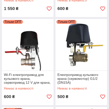
Немає в наявності
Немає в наявності
Life
1 550
600
₴
₴
Тільки ОПТ
Тільки ОПТ
Wi-Fi електропривод для
Електропривод кульового
кульового крана,
крана (сервомотор) G1/2
сервопривод 12 V для крана,
(DN15A)
хомут G3/4 Tuya Smart/Smart
Немає в наявності
Немає в наявності
Life
600
500
₴
₴