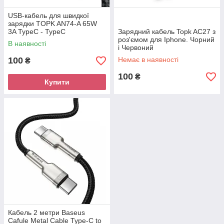
USB-кабель для швидкої
зарядки TOPK AN74-A 65W
3A TypeC - TypeC
Зарядний кабель Topk AC27 з
роз'ємом для Iphone. Чорний
В наявності
і Червоний
100
Немає в наявності
₴
100
₴
Купити
Кабель 2 метри Baseus
Cafule Metal Cable Type-C to