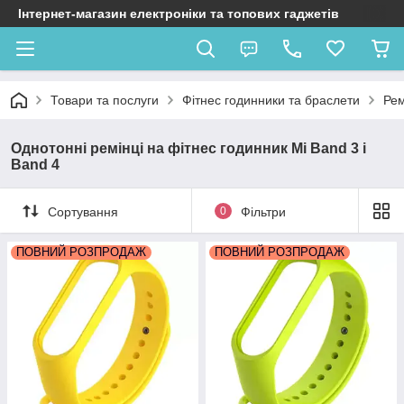
Інтернет-магазин електроніки та топових гаджетів
Товари та послуги
Фітнес годинники та браслети
Рем
Однотонні ремінці на фітнес годинник Mi Band 3 і
Band 4
Сортування
0
Фільтри
ПОВНИЙ РОЗПРОДАЖ
ПОВНИЙ РОЗПРОДАЖ