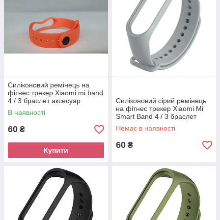
Силіконовий ремінець на
фітнес трекер Xiaomi mi band
4 / 3 браслет аксесуар
Силіконовий сірий ремінець
заміна. Помаранчевий
на фітнес трекер Xiaomi Mi
В наявності
Smart Band 4 / 3 браслет
аксесуар заміна
60
Немає в наявності
₴
60
₴
Купити