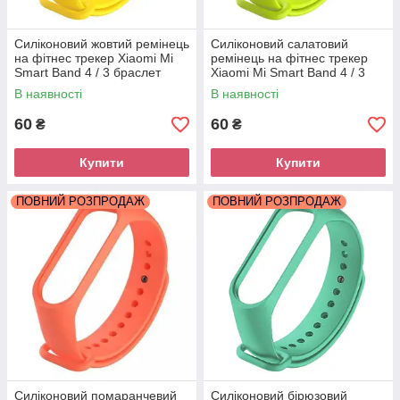
Силіконовий жовтий ремінець
Силіконовий салатовий
на фітнес трекер Xiaomi Mi
ремінець на фітнес трекер
Smart Band 4 / 3 браслет
Xiaomi Mi Smart Band 4 / 3
аксесуар заміна
браслет аксесуар заміна
В наявності
В наявності
60
60
₴
₴
Купити
Купити
ПОВНИЙ РОЗПРОДАЖ
ПОВНИЙ РОЗПРОДАЖ
Силіконовий помаранчевий
Силіконовий бірюзовий