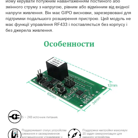
йому керувати потужним навантаженням постійного або
змінного струму з напругою, рівним або відмінним від вхідної
напруги живлення. Він має GIPO висновки, зарезервовані для
підтримки подальшого розширення пристрою. Цей модуль не
має функції управління RF433 і поставляється без корпусу і
без джерела живлення.