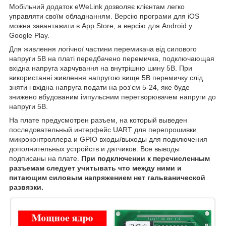
Мобільний додаток eWeLink дозволяє клієнтам легко
управляти своїм обладнанням. Версію програми для iOS
можна завантажити в App Store, а версію для Android у
Google Play.
Для живлення логічної частини перемикача від силового
напруги 5В на платі передбачено перемичка, подключающая
вхідна напруга харчування на внутрішню шину 5В. При
використанні живлення напругою вище 5В перемичку слід
зняти і вхідна напруга подати на роз'єм 5-24, яке буде
знижено вбудованим імпульсним перетворювачем напруги до
напруги 5В.
На плате предусмотрен разъем, на который выведен
последовательный интерфейс UART для перепрошивки
микроконтроллера и GPIO входы/выходы для подключения
дополнительных устройств и датчиков. Все выводы
подписаны на плате.
При подключении к перечисленным
разъемам следует учитывать что между ними и
питающим силовым напряжением нет гальванической
развязки.