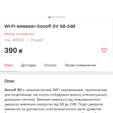
WI-FI вимикач Sonoff SV 5В-24В
Немає в наявності
Код: 660020
Роздріб
390
₴
Опис
Доставка
Оплата
Умови повернення
Опис
Sonoff SV
є низьковольтним WiFi перемикачем, призначеним
для розробників, які хочуть побудувати власну інтелектуальну
домашню систему. Вимикач живиться від низьковольтного
джерела живлення напругою від 5В до 24В. Поділ джерела
живлення за допомогою електромагнітного реле дозволяє