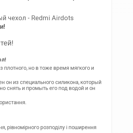
 чехол - Redmi Airdots
и!
тей!
ол!
з плотного, но в тоже время мягкого и
ен он из специального силикона, который
о снять и промыть его под водой и он
користання.
я, рівномірного розподілу і поширення