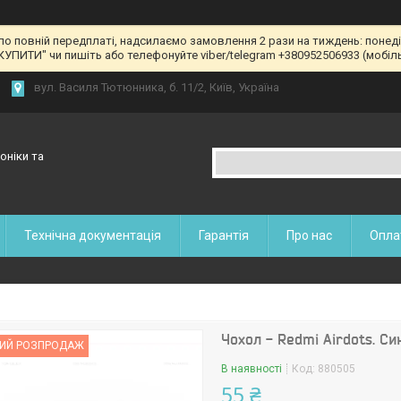
 по повній передплаті, надсилаємо замовлення 2 рази на тиждень: понед
КУПИТИ" чи пишіть або телефонуйте viber/telegram +380952506933 (мобільн
вул. Василя Тютюнника, б. 11/2, Київ, Україна
оніки та
Технічна документація
Гарантія
Про нас
Опла
Чохол - Redmi Airdots. Си
ИЙ РОЗПРОДАЖ
В наявності
Код:
880505
55 ₴