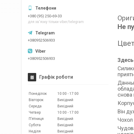
+380 (95) 250-69-33
Ориг
для зв'язку тільки viber/telegram
Не п
+380952506933
Цвет
+380952506933
Здесь
Силико
приятн
Графік роботи
Данный
облада
Понеділок
10:00
17:00
снова 
Вівторок
Вихідний
Корпус
Середа
Вихідний
Він ду
Четвер
10:00
17:00
Пʼятниця
Вихідний
Чохол 
Субота
Вихідний
Чудова
Неділя
Вихідний