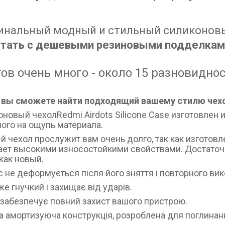
инальный модный и стильный силиконовый
утать с дешевыми резиновыми подделкам
ов очень много - около 15 разновиднос
 вы сможете найти подходящий вашему стилю чех
новый чехолRedmi Airdots Silicone Case изготовлен и
ого на ощупь материала.
 чехол прослужит вам очень долго, так как изготовл
ет высокими износостойкими свойствами. Достаточн
как новый.
 не деформується після його зняття і повторного ви
же гнучкий і захищає від ударів.
забезпечує повний захист вашого пристрою.
 амортизуюча конструкція, розроблена для поглинанн