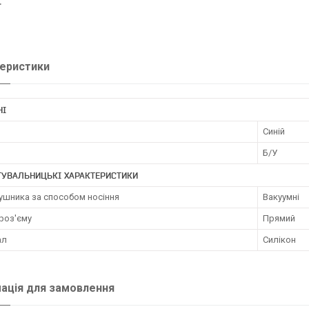
.
еристики
НІ
Синій
Б/У
ТУВАЛЬНИЦЬКІ ХАРАКТЕРИСТИКИ
ушника за способом носіння
Вакуумні
роз'єму
Прямий
ал
Силікон
ація для замовлення