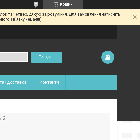
Кошик
ілок та четвер, дякую за розуміння! Для замовлення натисніть
ого зв'язку немає!!!)
Пошук...
та і доставка
Контакти
ній