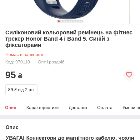
Силіконовий кольоровий ремінець на фітнес
трекер Honor Band 4 і Band 5. Синій з
фіксаторами
Немає в наявності
Код: 970110
Опт і роздріб
95
₴
89 ₴
від 2 шт.
Опис
Характеристики
Доставка
Оплата
Умови п
Опис
УВАГА! Коннектори до магнітного кабелю, чохли