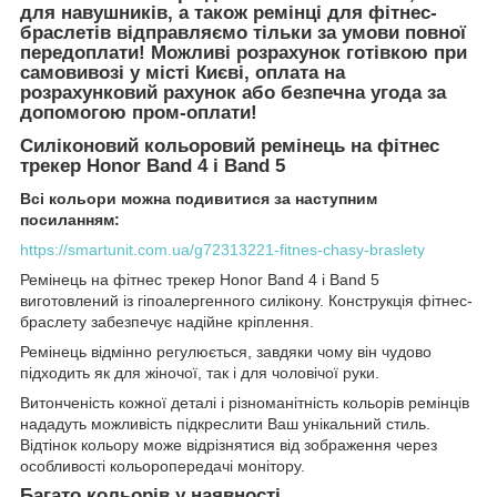
для навушників, а також ремінці для фітнес-
браслетів відправляємо тільки за умови повної
передоплати! Можливі розрахунок готівкою при
самовивозі у місті Києві, оплата на
розрахунковий рахунок або безпечна угода за
допомогою пром-оплати!
Силіконовий кольоровий ремінець на фітнес
трекер Honor Band 4 і Band 5
Всі кольори можна подивитися за наступним
посиланням:
https://smartunit.com.ua/g72313221-fitnes-chasy-braslety
Ремінець на фітнес трекер Honor Band 4 і Band 5
виготовлений із гіпоалергенного силікону. Конструкція фітнес-
браслету забезпечує надійне кріплення.
Ремінець відмінно регулюється, завдяки чому він чудово
підходить як для жіночої, так і для чоловічої руки.
Витонченість кожної деталі і різноманітність кольорів ремінців
нададуть можливість підкреслити Ваш унікальний стиль.
Відтінок кольору може відрізнятися від зображення через
особливості кольоропередачі монітору.
Багато кольорів у наявності.