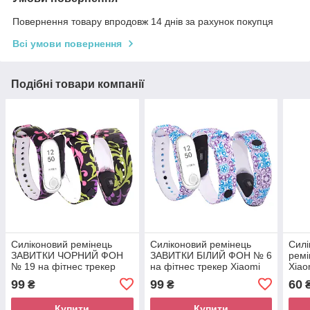
Повернення товару впродовж 14 днів за рахунок покупця
Всі умови повернення
Подібні товари компанії
Силіконовий ремінець
Силіконовий ремінець
Силі
ЗАВИТКИ ЧОРНИЙ ФОН
ЗАВИТКИ БІЛИЙ ФОН № 6
ремі
№ 19 на фітнес трекер
на фітнес трекер Xiaomi
Xiao
Xiaomi Mi Smart Band 4 / 3
Mi Smart Band 4 / 3
брас
99
99
60
₴
₴
браслет аксесуар заміна
браслет аксесуар заміна
Купити
Купити