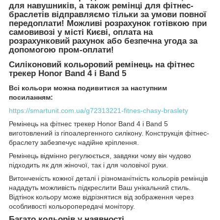
для навушників, а також ремінці для фітнес-
браслетів відправляємо тільки за умови повної
передоплати! Можливі розрахунок готівкою при
самовивозі у місті Києві, оплата на
розрахунковий рахунок або безпечна угода за
допомогою пром-оплати!
Силіконовий кольоровий ремінець на фітнес
трекер Honor Band 4 і Band 5
Всі кольори можна подивитися за наступним
посиланням:
https://smartunit.com.ua/g72313221-fitnes-chasy-braslety
Ремінець на фітнес трекер Honor Band 4 і Band 5
виготовлений із гіпоалергенного силікону. Конструкція фітнес-
браслету забезпечує надійне кріплення.
Ремінець відмінно регулюється, завдяки чому він чудово
підходить як для жіночої, так і для чоловічої руки.
Витонченість кожної деталі і різноманітність кольорів ремінців
нададуть можливість підкреслити Ваш унікальний стиль.
Відтінок кольору може відрізнятися від зображення через
особливості кольоропередачі монітору.
Багато кольорів у наявності.