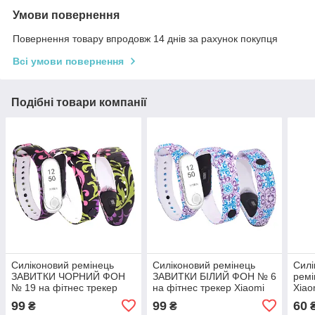
Умови повернення
Повернення товару впродовж 14 днів за рахунок покупця
Всі умови повернення
Подібні товари компанії
Силіконовий ремінець
Силіконовий ремінець
Силі
ЗАВИТКИ ЧОРНИЙ ФОН
ЗАВИТКИ БІЛИЙ ФОН № 6
ремі
№ 19 на фітнес трекер
на фітнес трекер Xiaomi
Xiao
Xiaomi Mi Smart Band 4 / 3
Mi Smart Band 4 / 3
брас
99
99
60
₴
₴
браслет аксесуар заміна
браслет аксесуар заміна