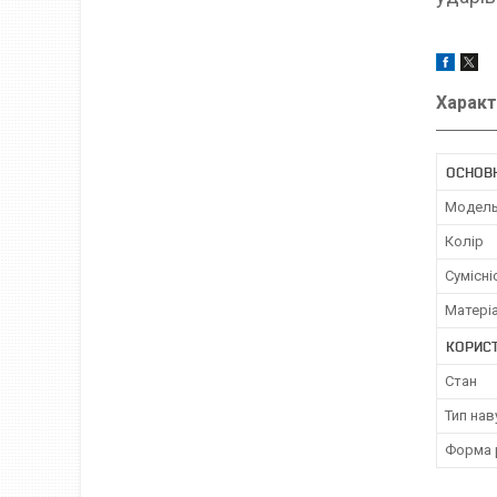
Характ
ОСНОВН
Модел
Колір
Сумісн
Матері
КОРИС
Стан
Тип нав
Форма 