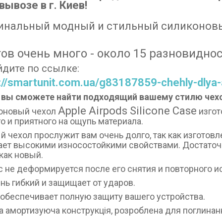
ывозе в г. Киев!
инальный модный и стильный силиконовый ч
ов очень много - около 15 разновиднос
дите по ссылке:
://smartunit.com.ua/g83187859-chehly-dlya-
 вы сможете найти подходящий вашему стилю чех
Apple Airpods Silicone Case
оновый чехол
изгот
о и приятного на ощупь материала.
 чехол прослужит вам очень долго, так как изготовл
ет высокими износостойкими свойствами. Достаточн
как новый.
 не деформируется после его снятия и повторного и
нь гибкий и защищает от ударов.
 обеспечивает полную защиту вашего устройства.
 амортизуюча конструкція, розроблена для поглинанн
.