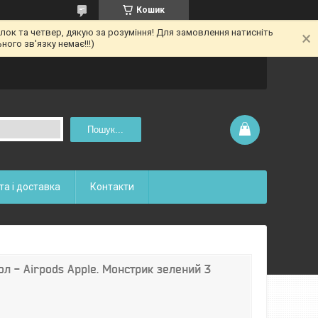
Кошик
ілок та четвер, дякую за розуміння! Для замовлення натисніть
ого зв'язку немає!!!)
Пошук...
та і доставка
Контакти
л - Airpods Apple. Монстрик зелений 3