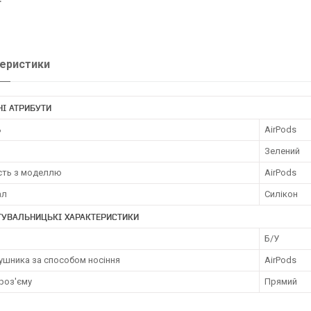
еристики
І АТРИБУТИ
ь
AirPods
Зелений
ість з моделлю
AirPods
ал
Силікон
ТУВАЛЬНИЦЬКІ ХАРАКТЕРИСТИКИ
Б/У
ушника за способом носіння
AirPods
роз'єму
Прямий