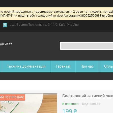
 по повній передплаті, надсилаємо замовлення 2 рази на тиждень: понед
КУПИТИ" чи пишіть або телефонуйте viber/telegram +380952506933 (мобільн
вул. Василя Тютюнника, б. 11/2, Київ, Україна
оніки та
Технічна документація
Гарантія
Про нас
Опла
Силіконовий захисний чохо
ИЙ РОЗПРОДАЖ
В наявності
Код:
880656
199 ₴