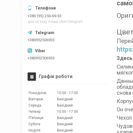
самов
Ориг
+380 (95) 250-69-33
для зв'язку тільки viber/telegram
Цвет
Перей
+380952506933
https
Здесь
+380952506933
Силик
мягког
Графік роботи
Данный
облада
снова 
Понеділок
10:00
17:00
Вівторок
Вихідний
Корпус
Середа
Вихідний
Он оче
Четвер
10:00
17:00
Чехол
Пʼятниця
Вихідний
Субота
Вихідний
Чудова
Неділя
Вихідний
ударів