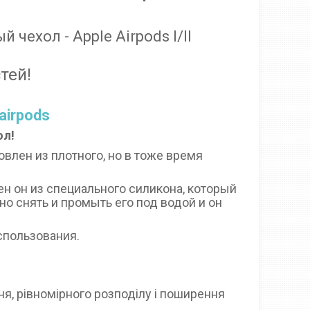
ехол - Apple Airpods I/II
тей!
airpods
ол!
овлен из плотного, но в тоже время
ен он из специального силикона, который
о снять и промыть его под водой и он
спользования.
я, рівномірного розподілу і поширення