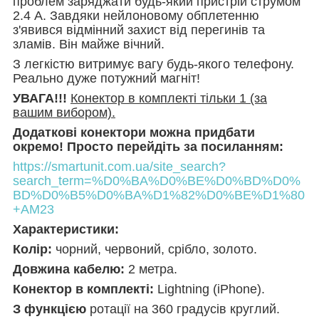
проблем заряджати будь-який пристрій струмом
2.4 А. Завдяки нейлоновому обплетенню
з'явився відмінний захист від перегинів та
зламів. Він майже вічний.
З легкістю витримує вагу будь-якого телефону.
Реально дуже потужний магніт!
УВАГА!!!
Конектор в комплекті тільки 1 (за
вашим вибором).
Додаткові конектори можна придбати
окремо! Просто перейдіть за посиланням:
https://smartunit.com.ua/site_search?
search_term=%D0%BA%D0%BE%D0%BD%D0%
BD%D0%B5%D0%BA%D1%82%D0%BE%D1%80
+AM23
Характеристики:
Колір:
чорний, червоний, срібло, золото.
Довжина кабелю:
2 метра.
Конектор в комплекті:
Lightning (iPhone).
З функцією
ротації на 360 градусів круглий.