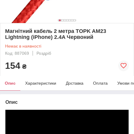
Магнітний кабель 2 метра TOPK AM23
Lightning (iPhone) 2.4A Червоний
Немає в наявності
Код: 887069
Роздріб
154
₴
Опис
Характеристики
Доставка
Оплата
Умови п
Опис