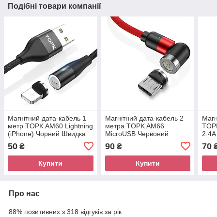
Подібні товари компанії
Магнітний дата-кабель 1
Магнітний дата-кабель 2
Магн
метр TOPK AM60 Lightning
метра TOPK AM66
TOP
(iPhone) Чорний Швидка
MicroUSB Червоний
2.4A
зарядка QC3.0 + передача
Швидка зарядка +
50
90
70
₴
₴
даних 360°
передача даних
ПОВОРОТНИЙ
Купити
Купити
Про нас
88% позитивних з 318 відгуків за рік