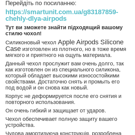
Перейдіть по посиланню:
https://smartunit.com.ua/g83187859-
chehly-dlya-airpods
Тут ви зможете знайти підходящий вашому
стилю чохол!
Apple Airpods Silicone
Силиконовый чехол
Case
изготовлен из плотного, но в тоже время
мягкого и приятного на ощупь материала.
Данный чехол прослужит вам очень долго, так
как изготовлен он из специального силикона,
который обладает высокими износостойкими
свойствами. Достаточно снять и промыть его
под водой и он снова как новый.
Корпус не деформируется после его снятия и
повторного использования.
Он очень гибкий и защищает от ударов.
Чехол обеспечивает полную защиту вашего
устройства.
Чудова амортизуюча конструкція, розроблена