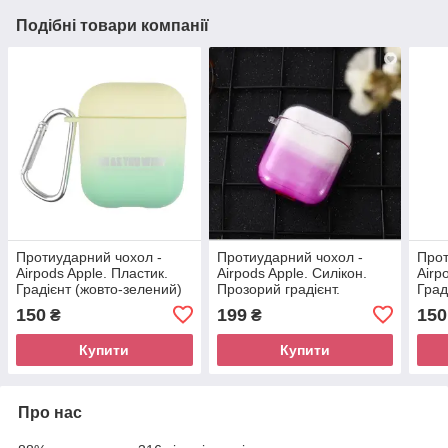
Подібні товари компанії
Протиударний чохол -
Протиударний чохол -
Прот
Airpods Apple. Пластик.
Airpods Apple. Силікон.
Airp
Градієнт (жовто-зелений)
Прозорий градієнт.
Град
Фіолетовий
150
199
150
₴
₴
Купити
Купити
Про нас