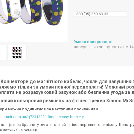
+380 (95) 250-69-33
повернення товару протягом 14
 Коннектори до магнітного кабелю, чохли для навушників
вляємо тільки за умови повної передоплати! Можливі роз
 оплата на розрахунковий рахунок або безпечна угода за
новий кольоровий ремінець на фітнес трекер Xiaomi Mi Sm
ьори можна подивитися за
наступним
посиланням:
martunit.com.ua/g72313221-fitnes-chasy-braslety
 для фітнес-браслету виготовлений із гіпоалергенного силікону. Констр
я датчика на ремінці.