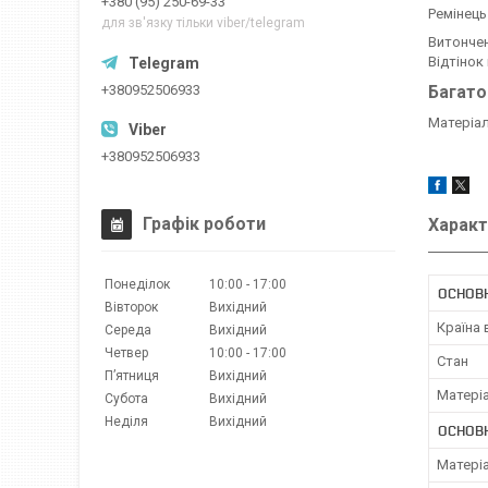
+380 (95) 250-69-33
Ремінець
для зв'язку тільки viber/telegram
Витончен
Відтінок
+380952506933
Багато
Матеріал
+380952506933
Графік роботи
Характ
Понеділок
10:00
17:00
ОСНОВ
Вівторок
Вихідний
Країна
Середа
Вихідний
Четвер
10:00
17:00
Стан
Пʼятниця
Вихідний
Матері
Субота
Вихідний
Неділя
Вихідний
ОСНОВН
Матері