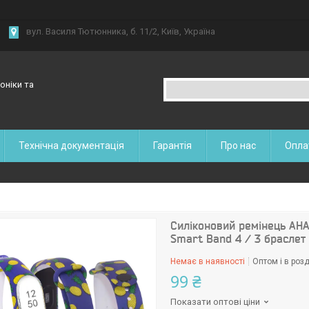
вул. Василя Тютюнника, б. 11/2, Київ, Україна
оніки та
Технічна документація
Гарантія
Про нас
Опла
Силіконовий ремінець АНА
Smart Band 4 / 3 браслет
Немає в наявності
Оптом і в розд
99 ₴
Показати оптові ціни