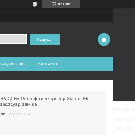
Кошик
Пошук...
та і доставка
Контакти
НАСИ № 15 на фітнес трекер Xiaomi Mi
 аксесуар заміна
ріб
Код:
970229