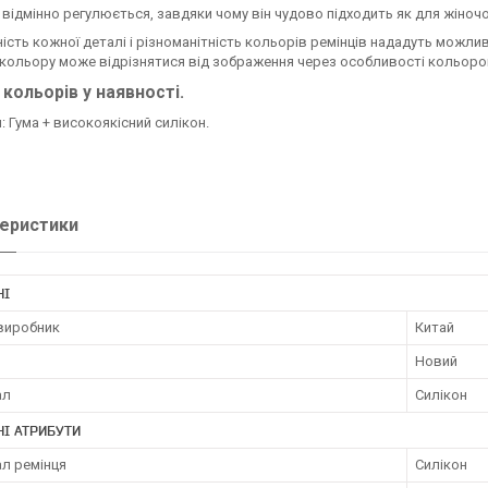
 відмінно регулюється, завдяки чому він чудово підходить як для жіночої,
ість кожної деталі і різноманітність кольорів ремінців нададуть можлив
 кольору може відрізнятися від зображення через особливості кольоро
 кольорів у наявності.
: Гума + високоякісний силікон.
еристики
НІ
 виробник
Китай
Новий
ал
Силікон
І АТРИБУТИ
ал ремінця
Силікон