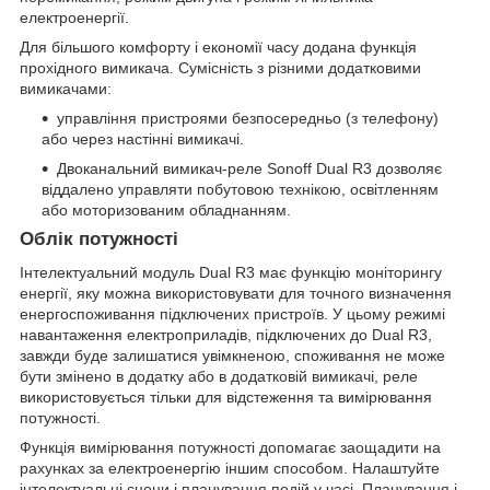
електроенергії.
Для більшого комфорту і економії часу додана функція
прохідного вимикача. Сумісність з різними додатковими
вимикачами:
управління пристроями безпосередньо (з телефону)
або через настінні вимикачі.
Двоканальний вимикач-реле Sonoff Dual R3 дозволяє
віддалено управляти побутовою технікою, освітленням
або моторизованим обладнанням.
Облік потужності
Інтелектуальний модуль Dual R3 має функцію моніторингу
енергії, яку можна використовувати для точного визначення
енергоспоживання підключених пристроїв. У цьому режимі
навантаження електроприладів, підключених до Dual R3,
завжди буде залишатися увімкненою, споживання не може
бути змінено в додатку або в додатковій вимикачі, реле
використовується тільки для відстеження та вимірювання
потужності.
Функція вимірювання потужності допомагає заощадити на
рахунках за електроенергію іншим способом. Налаштуйте
інтелектуальні сцени і планування подій у часі. Планування і