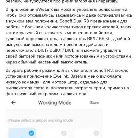
безпеку, не турбуйтеся про ризик загоряння і перегріву.
В приложении eWeLink вы можете управлять рольставнями,
чтобы они открывались, закрывались и даже останавливались
в нужном вам положении. Sonoff Dual R3 предназначен для
работы с большим количеством типов переключателей, таких
как импульсный выключатель мгновенного действия,
кулисный переключатель, выключатель ВКЛ / ВЫКЛ, двойной
импульсный выключатель мгновенного действия и
переключатель ВКЛ / ВЫКЛ / ВКЛ, или можете управлять
своей бытовой техникой или моторизованными устройствами
через обычный настенный выключатель.
Выбрать рабочий режим для выключателя Sonoff R3, можно
установив приложение Ewelink. Затем в меню включаете
нужную команду : для мотора штор, отдельно для
выключателя света и показатели затрат энергии, пример на
фото ниже выбран режим выключателя: