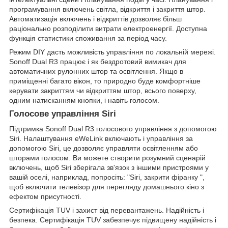
програмування включень світла, відкриття і закриття штор.
Автоматизація включень і відкриттів дозволяє більш
раціонально розподілити витрати електроенергії. Доступна
функція статистики споживання за період часу.
Режим DIY дасть можливість управління по локальній мережі.
Sonoff Dual R3 працює і як бездротовий вимикач для
автоматичних рулонних штор та освітлення. Якщо в
приміщенні багато вікон, то природно буде комфортніше
керувати закриттям чи відкриттям штор, всього поверху,
одним натисканням кнопки, і навіть голосом.
Голосове управління Siri
Підтримка Sonoff Dual R3 голосового управління з допомогою
Siri. Налаштування eWeLink включають і управління за
допомогою Siri, це дозволяє управляти освітленням або
шторами голосом. Ви можете створити розумний сценарій
включень, щоб Siri зберігала зв'язок з іншими пристроями у
вашій оселі, наприклад, попросіть: "Siri, закрити фіранку ",
щоб включити телевізор для перегляду домашнього кіно з
ефектом присутності.
Сертифікація TUV і захист від перевантажень. Надійність і
безпека. Сертифікація TUV забезпечує підвищену надійність і