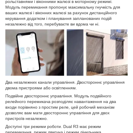
рольставнями і віконними жалюзі в моторному режимі.
Модуль перемикання пропонує максимальну гнучкість для
ваших жалюзі і віконних жалюзі за рахунок дистанційного
керування додатком і планування запланованих подій
незалежно від того, перебуваєте ви вдома чи ні.
Два незалежних канали управління. Двостороннє управління
двома пристроями або освітленням.
Подвійне двостороннє управління. Модуль подвійного
релейного перемикача розподіляє навантаження на два
входи порівняно з простим реле, цей робочий механізм
дозволяє вам мати двостороннє управління для двох
пристроїв незалежно.
Доступні три режими роботи. Dual R3 має режим
перемикання, режим двигуна і режим лічильника