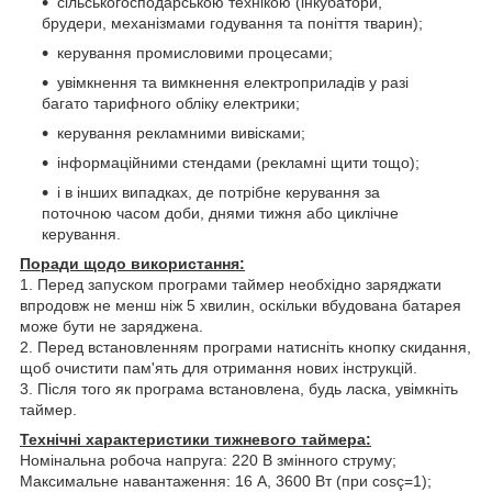
сільськогосподарською технікою (інкубатори,
брудери, механізмами годування та поніття тварин);
керування промисловими процесами;
увімкнення та вимкнення електроприладів у разі
багато тарифного обліку електрики;
керування рекламними вивісками;
інформаційними стендами (рекламні щити тощо);
і в інших випадках, де потрібне керування за
поточною часом доби, днями тижня або циклічне
керування.
Поради щодо використання:
1. Перед запуском програми таймер необхідно заряджати
впродовж не менш ніж 5 хвилин, оскільки вбудована батарея
може бути не заряджена.
2. Перед встановленням програми натисніть кнопку скидання,
щоб очистити пам'ять для отримання нових інструкцій.
3. Після того як програма встановлена, будь ласка, увімкніть
таймер.
Технічні характеристики тижневого таймера:
Номінальна робоча напруга: 220 В змінного струму;
Максимальне навантаження: 16 А, 3600 Вт (при cosç=1);