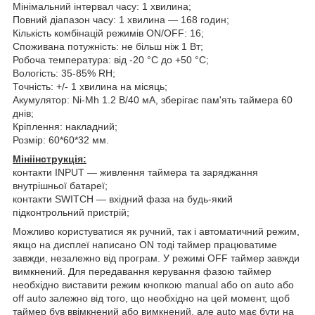
Мінімальний інтервал часу: 1 хвилина;
Повний діапазон часу: 1 хвилина — 168 годин;
Кількість комбінацій режимів ON/OFF: 16;
Споживана потужність: не більш ніж 1 Вт;
Робоча температура: від -20 °C до +50 °C;
Вологість: 35-85% RH;
Точність: +/- 1 хвилина на місяць;
Акумулятор: Ni-Mh 1.2 В/40 мА, зберігає пам'ять таймера 60
днів;
Кріплення: накладний;
Розмір: 60*60*32 мм.
Мініінструкція:
контакти INPUT — живлення таймера та заряджання
внутрішньої батареї;
контакти SWITCH — вхідний фаза на будь-який
підконтрольний пристрій;
Можливо користуватися як ручний, так і автоматичний режим,
якщо на дисплеї написано ON тоді таймер працюватиме
завжди, незалежно від програм. У режимі OFF таймер завжди
вимкнений. Для передавання керування фазою таймер
необхідно виставити режим кнопкою manual або on auto або
off auto залежно від того, що необхідно на цей момент, щоб
таймер був ввімкнений або вимкнений, але auto має бути на