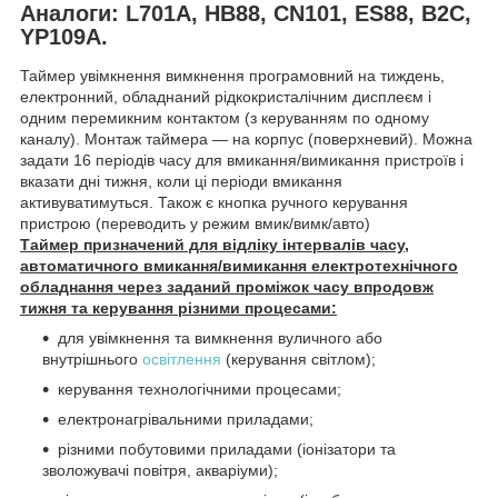
Aналоги: L701A, HB88, CN101, ES88, B2C,
YP109A.
Таймер увімкнення вимкнення програмовний на тиждень,
електронний, обладнаний рідкокристалічним дисплеєм і
одним перемикним контактом (з керуванням по одному
каналу). Монтаж таймера — на корпус (поверхневий). Можна
задати 16 періодів часу для вмикання/вимикання пристроїв і
вказати дні тижня, коли ці періоди вмикання
активуватимуться. Також є кнопка ручного керування
пристрою (переводить у режим вмик/вимк/авто)
Таймер призначений для відліку інтервалів часу,
автоматичного вмикання/вимикання електротехнічного
обладнання через заданий проміжок часу впродовж
тижня та керування різними процесами:
для увімкнення та вимкнення вуличного або
внутрішнього
освітлення
(керування світлом);
керування технологічними процесами;
електронагрівальними приладами;
різними побутовими приладами (іонізатори та
зволожувачі повітря, акваріуми);