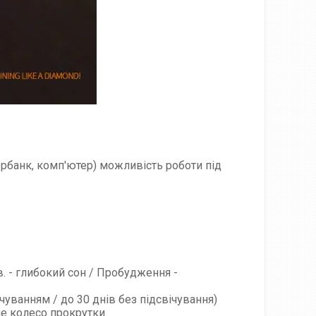
ербанк, комп'ютер) можливість роботи під
хв. - глибокий сон / Пробудження -
ічуванням / до 30 днів без підсвічування)
не колесо прокрутки.