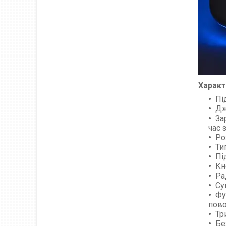
Характ
Пі
Дж
За
час 
Ро
Ти
Пі
Кн
Ра
Су
Фу
пово
Тр
Бе