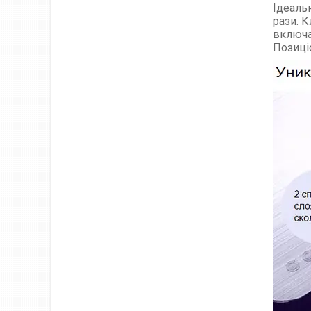
Ідеальн
рази. 
включа
Позиці