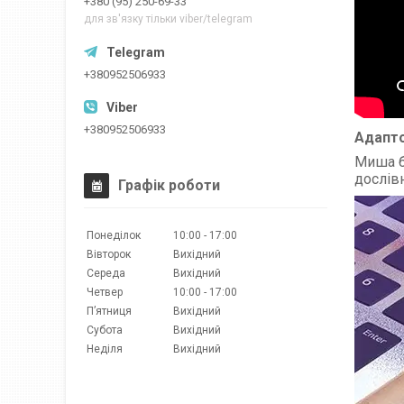
+380 (95) 250-69-33
для зв'язку тільки viber/telegram
+380952506933
+380952506933
Адапто
Миша 
дослів
Графік роботи
Понеділок
10:00
17:00
Вівторок
Вихідний
Середа
Вихідний
Четвер
10:00
17:00
Пʼятниця
Вихідний
Субота
Вихідний
Неділя
Вихідний