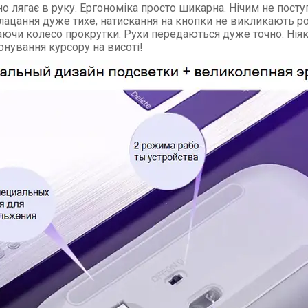
о лягає в руку. Ергономіка просто шикарна. Нічим не посту
Клацання дуже тихе, натискання на кнопки не викликають р
ючи колесо прокрутки. Рухи передаються дуже точно. Ніяки
онування курсору на висоті!