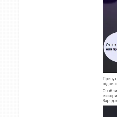
Присут
підсві
Особли
викорис
Зарядж