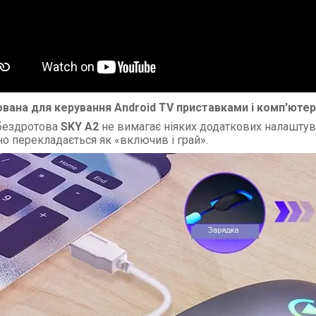
вана для керування Android TV приставками і комп'ютер
бездротова
SKY A2
не вимагає ніяких додаткових налаштува
но перекладається як «включив і грай».