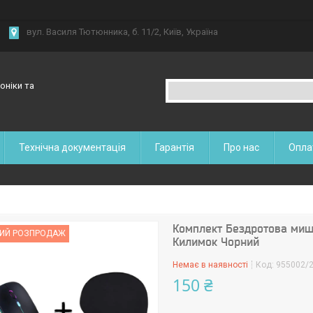
вул. Василя Тютюнника, б. 11/2, Київ, Україна
оніки та
Технічна документація
Гарантія
Про нас
Опла
Комплект Бездротова миша
ИЙ РОЗПРОДАЖ
Килимок Чорний
Немає в наявності
Код:
955002/
150 ₴