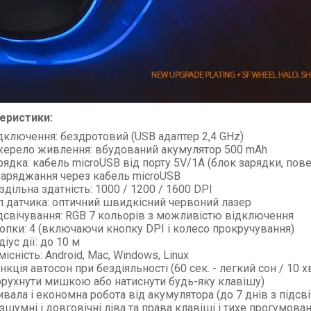
еристики:
дключення: бездротовий (USB адаптер 2,4 GHz)
ерело живлення: вбудований акумулятор 500 mAh
рядка: кабель microUSB від порту 5V/1A (блок зарядки, пов
заряджання через кабель microUSB
здільна здатність: 1000 / 1200 / 1600 DPI
п датчика: оптичний швидкісний червоний лазер
дсвічування: RGB 7 кольорів з можливістю відключення
опки: 4 (включаючи кнопку DPI і колесо прокручування)
діус дії: до 10 м
місність: Android, Mac, Windows, Linux
нкція автосон при бездіяльності (60 сек. - легкий сон / 10 
рухнути мишкою або натиснути будь-яку клавішу)
ивала і економна робота від акумулятора (до 7 днів з підсв
зшумні і довговічні ліва та права клавіші і тихе прогумова