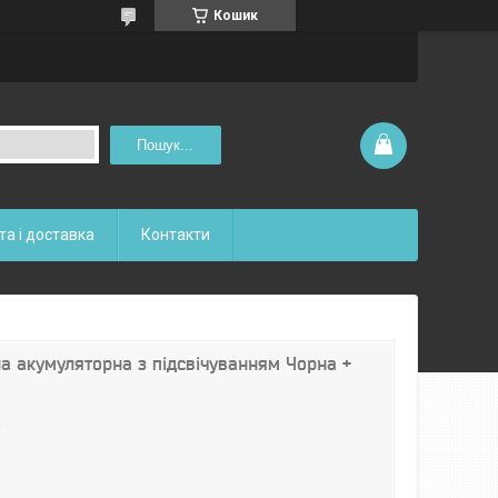
Кошик
Пошук...
та і доставка
Контакти
 акумуляторна з підсвічуванням Чорна +
2