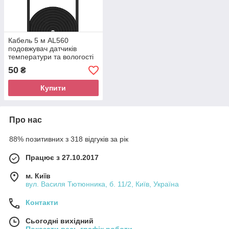
Кабель 5 м AL560
подовжувач датчиків
температури та вологості
Si7021/AM2301/DS18B20
50
₴
для SONOFF TH10/TH16
Купити
Про нас
88% позитивних з 318 відгуків за рік
Працює з 27.10.2017
м. Київ
вул. Василя Тютюнника, б. 11/2, Київ, Україна
Контакти
Сьогодні вихідний