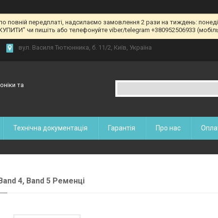
 по повній передплаті, надсилаємо замовлення 2 рази на тиждень: понед
КУПИТИ" чи пишіть або телефонуйте viber/telegram +380952506933 (мобільн
вул. Василя Тютюнника, б. 11/2, Київ, Україна
оніки та
Технічна документація
Гарантія
Про нас
Опла
Band 4, Band 5 Ременці