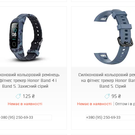
970108
970117
коновий кольоровий ремінець
Силіконовий кольоровий ре
фітнес трекер Honor Band 4 і
на фітнес трекер Honor Ban
Band 5. Захисний сірий
Band 5. Сірий
125 ₴
95 ₴
Немає в наявності
Немає в наявності
Оптом і в 
+380 (95) 250-69-33
+380 (95) 250-69-33