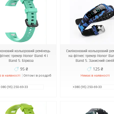
970121
970109
коновий кольоровий ремінець
Силіконовий кольоровий ре
фітнес трекер Honor Band 4 і
на фітнес трекер Honor Ban
Band 5. Бірюза
Band 5. Захисний сині
95 ₴
125 ₴
 в наявності
Оптом і в роздріб
Немає в наявності
+380 (95) 250-69-33
+380 (95) 250-69-33