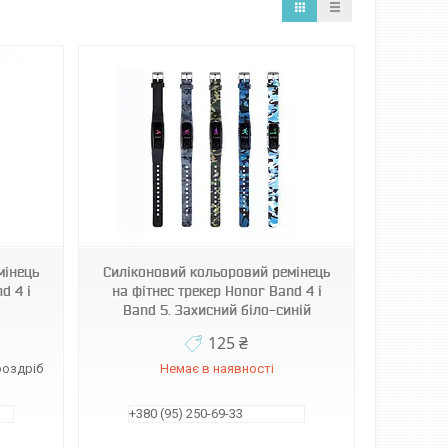
мінець
Силіконовий кольоровий ремінець
d 4 і
на фітнес трекер Honor Band 4 і
Band 5. Захисний біло-синій
125 ₴
роздріб
Немає в наявності
+380 (95) 250-69-33