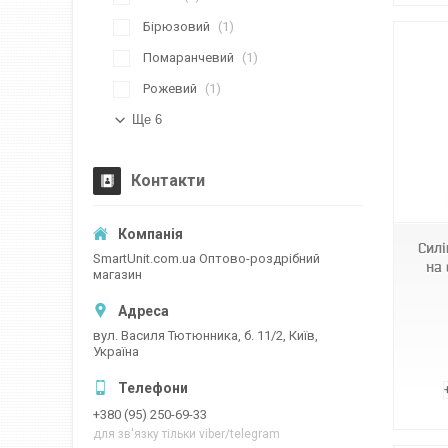
Бірюзовий
1
Помаранчевий
1
Рожевий
1
Ще 6
Контакти
970119
Силі
SmartUnit.com.ua Оптово-роздрібний
на 
магазин
вул. Василя Тютюнника, б. 11/2, Київ,
Україна
+380 (95) 250-69-33
для зв'язку тільки viber/telegram