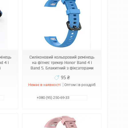
мінець
Силіконовий кольоровий ремінець
d 4 і
на фітнес трекер Honor Band 4 і
й
Band 5. Блакитний з фіксаторами
95 ₴
Немає в наявності
Оптом і в роздріб
+380 (95) 250-69-33