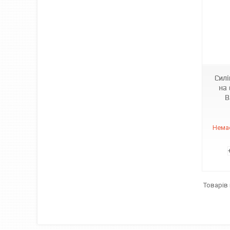
970110
Силі
на 
B
Немає