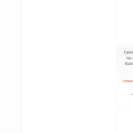
970114
Силі
на 
Ban
Немає