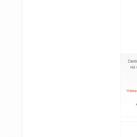
970113
Силі
на 
Немає