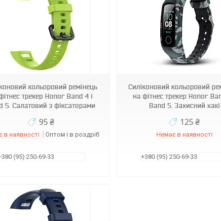
970120
970112
коновий кольоровий ремінець
Силіконовий кольоровий ре
фітнес трекер Honor Band 4 і
на фітнес трекер Honor Ban
d 5. Салатовий з фіксаторами
Band 5. Захисний хакі
95 ₴
125 ₴
 в наявності
Оптом і в роздріб
Немає в наявності
+380 (95) 250-69-33
+380 (95) 250-69-33