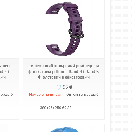
мінець
Силіконовий кольровий ремінець на
d 4 і
фітнес трекер Honor Band 4 і Band 5.
ами
Фіолетовий з фіксаторами
95 ₴
роздріб
Немає в наявності
Оптом і в роздріб
+380 (95) 250-69-33