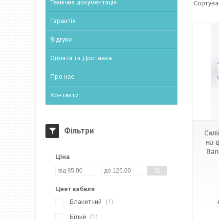
Технічна документація
Гарантія
Відгуки
Оплата та Доставка
Про нас
Контакти
970123
Фільтри
Силі
на 
Ban
Ціна
Цвет кабеля
Блакитний
1
Білий
1