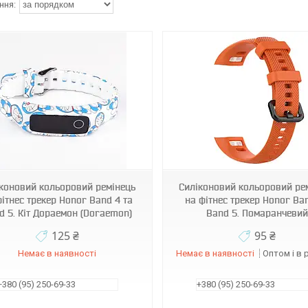
970111
970122
коновий кольоровий ремінець
Силіконовий кольоровий ре
фітнес трекер Honor Band 4 та
на фітнес трекер Honor Ban
d 5. Кіт Дораемон (Doraemon)
Band 5. Помаранчевий
125 ₴
95 ₴
Немає в наявності
Немає в наявності
Оптом і в 
+380 (95) 250-69-33
+380 (95) 250-69-33