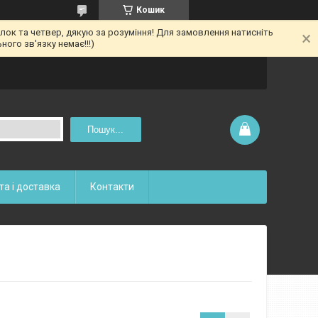
Кошик
ілок та четвер, дякую за розуміння! Для замовлення натисніть
ого зв'язку немає!!!)
Пошук...
та і доставка
Контакти